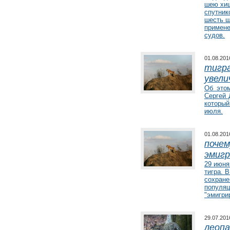
шею хищ
спутник
шесть ш
примене
судов.
01.08.20
Серый кит
тигра
увели
Программа изучения охотско-
Об это
корейской популяции серого кита с
Сергей 
использованием спутниковой
которы
телеметрии
июля.
01.08.20
почем
эмигр
29 июня
тигра. 
сохране
популяц
"эмигри
29.07.20
леопа