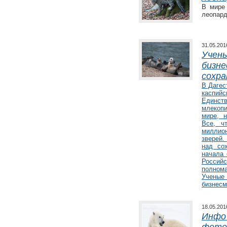
В мире
леопард
31.05.20
Учены
бизне
сохр
В Дагес
каспийс
Единс
млекоп
мире, н
Все, ч
миллион
зверей.
над со
начала 
Росси
полном
Ученые 
бизнесм
18.05.20
Инфо 