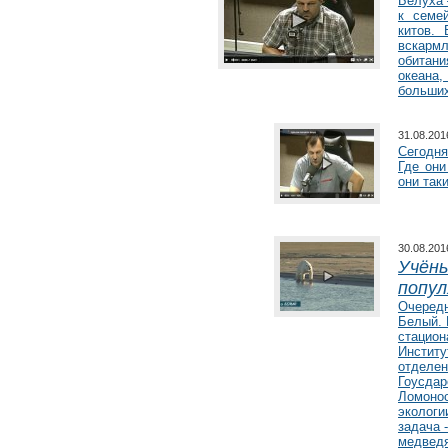
Белуха 
к семе
Программа изучения и мониторинга
китов.
популяции ирбиса (снежного барса)
вскарм
Южной Сибири
обитан
океана
больших
31.08.20
Сегодня
Где они
они так
30.08.20
Учёны
Белый медведь
попул
Очередн
Программа изучения белого медведя
Белый. 
в Российской Арктике
стацион
Институ
отделен
Гоусдар
Ломонос
экологи
задача 
медведя