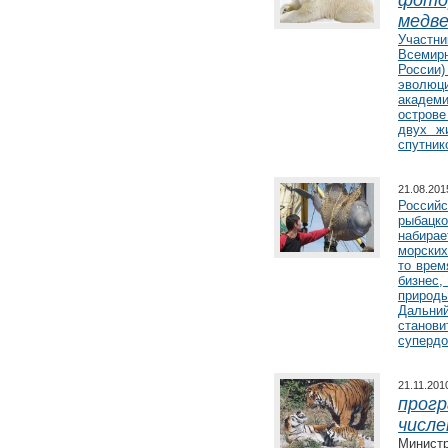
фото
медве
Участн
Всемир
России
эволюц
академи
острове
двух ж
спутник
21.08.20
Российс
рыбацк
набира
морских
то врем
бизнес
природ
Дальни
станов
супердо
21.11.20
прогр
числ
Министр