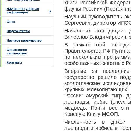
книги Российской Федера
фауны России» (Постоянн
Научно-популярная
информация
Научный руководитель эк
Фото
Сергеевич, директор ИПЭ
Начальник экспедиции: 
Видеосюжеты
Вячеслав Владимирович, 
Научное партнерство
В рамках этой экспеди
Финансовое
Правительства РФ Путина 
партнерство
по нескольким программа
особо важных животных Ро
Контакты
Впервые за последние
государство решило под
зоологические исследова
крупных млекопитающих,
России: амурский тигр, 
леопарды, ирбис (снежны
медведь. Почти все эт
Красную Книгу МСОП.
Численность в дикой п
леопарда и ирбиса в пос