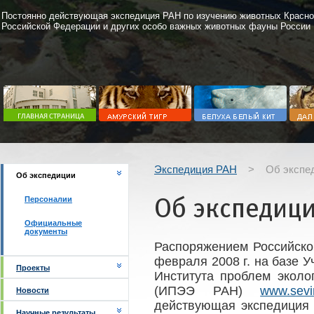
Постоянно действующая экспедиция РАН по изучению животных Красно
Российской Федерации и других особо важных животных фауны России
Экспедиция РАН
>
Об экспе
Об экспедиции
Об экспедиц
Персоналии
Официальные
документы
Распоряжением Российско
февраля 2008 г. на базе 
Проекты
Института проблем эколо
(ИПЭЭ РАН)
www.sev
Новости
действующая экспедиция
Научные результаты