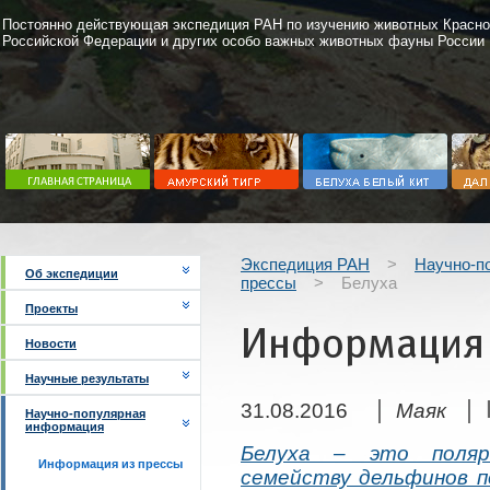
Постоянно действующая экспедиция РАН по изучению животных Красно
Российской Федерации и других особо важных животных фауны России
Экспедиция РАН
>
Научно-п
Об экспедиции
прессы
>
Белуха
Проекты
Информация 
Новости
Научные результаты
|
| 
31.08.2016
Маяк
Научно-популярная
информация
Белуха – это поляр
Информация из прессы
семейству дельфинов п