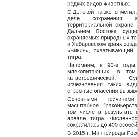
редких видов животных.
С.Донской также отметил
деле сохранения а
территориальной охране
Дальнем Востоке суще
охраняемых природных те
и Хабаровском краях созда
«Бикин», охватывающий 
тигра.
Напомним, в 90-е годы
млекопитающих, в том
катастрофической. С
исчезновения таких вид
огромные опасения вызыва
Основными причинам
масштабное браконьерст
том числе в результате
ареале тигра. Численно
сократилась до 400 особей
В 2015 г. Минприроды Рос