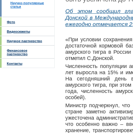
Научно-популярные
статьи
Об этом сообщил гла
Донской в Международны
Фото
ежегодно отмечается 2
Видеосюжеты
«При условии сохранения
Научное партнерство
достаточной кормовой б
Финансовое
амурского тигра в России
партнерство
отметил С.Донской.
Контакты
Численность популяции а
лет выросла на 15% и им
На сегодняшний день 
амурского тигра, при это
года, численность амурс
особей).
Министр подчеркнул, что
стране заметно активизи
ужесточена административ
что особенно важно – вв
хранение, транспортиров