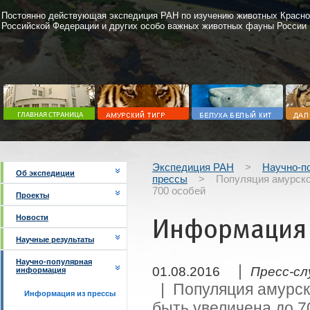
Постоянно действующая экспедиция РАН по изучению животных Красно
Российской Федерации и других особо важных животных фауны России
Экспедиция РАН
>
Научно-п
Об экспедиции
прессы
>
Популяция амурско
700 особей
Проекты
Новости
Информация 
Научные результаты
Научно-популярная
|
01.08.2016
Пресс-сл
информация
| Популяция амурско
Информация из прессы
быть увеличена до 7