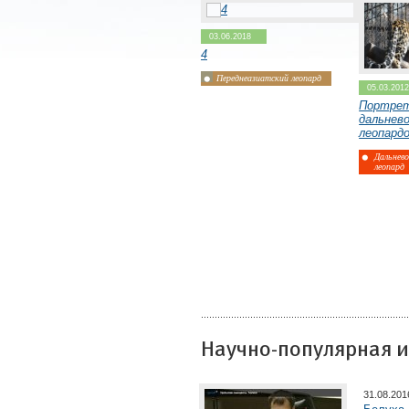
03.06.2018
4
Переднеазиатский леопард
05.03.201
Портре
дальнев
Дальневосточный
леопард
леопард
Дальнев
леопард
Программа изучения, сохранения и
восстановления дальневосточного
леопарда на Российском Дальнем
Востоке
Научно-популярная 
Ирбис
31.08.20