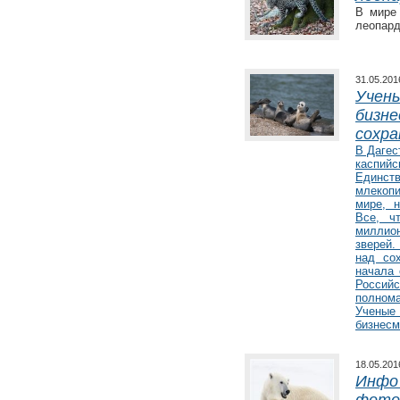
В мире
леопард
31.05.20
Учены
бизне
сохр
В Дагес
каспийс
Единс
млекоп
мире, н
Все, ч
миллион
зверей.
над со
начала 
Росси
полном
Ученые 
бизнесм
18.05.20
Инфо 