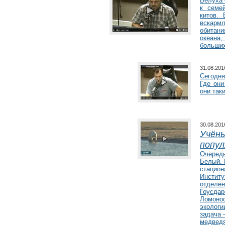
Белуха 
к семе
Программа изучения и мониторинга
китов.
популяции ирбиса (снежного барса)
вскарм
Южной Сибири
обитан
океана
больших
31.08.20
Сегодня
Где они
они так
30.08.20
Учёны
Белый медведь
попул
Очередн
Программа изучения белого медведя
Белый. 
в Российской Арктике
стацион
Институ
отделен
Гоусдар
Ломонос
экологи
задача 
медведя