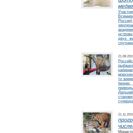
фото
медве
Участн
Всемир
России
эволюц
академи
острове
двух ж
спутник
21.08.20
Российс
рыбацк
набира
морских
то врем
бизнес
природ
Дальни
станов
супердо
21.11.20
прогр
числ
Министр