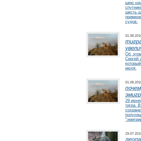
шею хищ
спутник
шесть ш
примене
судов.
01.08.20
Серый кит
тигра
увели
Программа изучения охотско-
Об это
корейской популяции серого кита с
Сергей 
использованием спутниковой
которы
телеметрии
июля.
01.08.20
почем
эмигр
29 июня
тигра. 
сохране
популяц
"эмигри
29.07.20
леопа